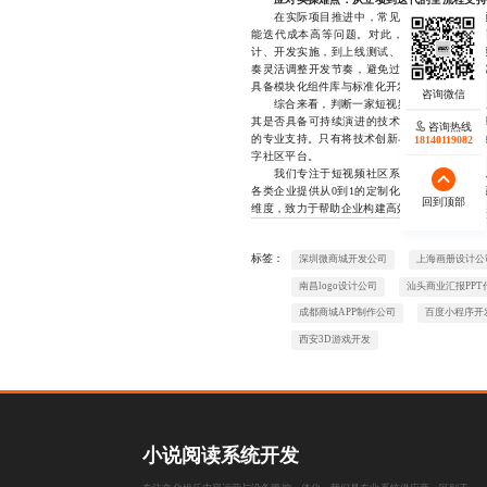
在实际项目推进中，常见痛点包括性能瓶颈
能迭代成本高等问题。对此，经验丰富的服务
计、开发实施，到上线测试、运维监控、版本
奏灵活调整开发节奏，避免过度承诺导致延期
具备模块化组件库与标准化开发流程的服务商，
综合来看，判断一家短视频社区系统开发服务
其是否具备可持续演进的技术底座、是否理解
咨询热线
的专业支持。只有将技术创新与商业目标深度融
18140119082
字社区平台。
我们专注于短视频社区系统开发领域多年，
各类企业提供从0到1的定制化系统搭建服务，
回到顶部
维度，致力于帮助企业构建高效、稳定、可扩展的短
标签：
深圳微商城开发公司
上海画册设计公
南昌logo设计公司
汕头商业汇报PPT
成都商城APP制作公司
百度小程序开
西安3D游戏开发
小说阅读系统开发