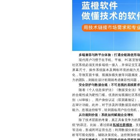
多端兼容与跨平台体验：打通全链路使用场
现代用户习惯于在手机、平板、PC甚至智能
社区系统必须支持多端统一接入，并保证交互
屏幕尺寸、操作系统版本及网络环境的能力尤
化，导致页面卡顿、视频加载失败等问题频发
力的团队，则能在设计初期就考虑兼容性问题，
安全防护与数据合规：不可忽视的底线要求
随着《个人信息保护法》《数据安全法》等
的合规性成为硬性门槛。优质的短视频社区系
别（AI审核）、用户身份认证（双因素验证）、接
志审计功能。此外，对于涉及跨境数据流动的
能力。忽视这些细节，轻则面临用户信任危机，
从功能到价值：系统如何赋能企业增长
除了技术层面的考量，真正具备竞争力的系统
统”的跃迁。比如，通过搭建
私域社群模块
，支
等活动，形成闭环运营生态；利用数据分析后
析等可视化报告，辅助决策优化。这些附加价值
应对实操难点：从立项到迭代的全流程支持