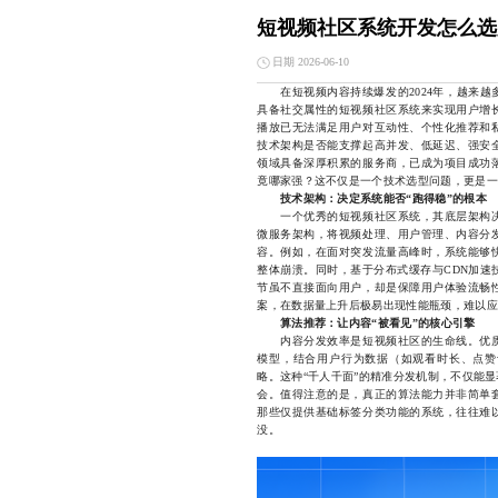
短视频社区系统开发怎么选
日期 2026-06-10
在短视频内容持续爆发的2024年，越来越
具备社交属性的短视频社区系统来实现用户增
播放已无法满足用户对互动性、个性化推荐和
技术架构是否能支撑起高并发、低延迟、强安
领域具备深厚积累的服务商，已成为项目成功
竟哪家强？这不仅是一个技术选型问题，更是一
技术架构：决定系统能否“跑得稳”的根本
一个优秀的短视频社区系统，其底层架构决
微服务架构，将视频处理、用户管理、内容分
容。例如，在面对突发流量高峰时，系统能够
整体崩溃。同时，基于分布式缓存与CDN加速
节虽不直接面向用户，却是保障用户体验流畅
案，在数据量上升后极易出现性能瓶颈，难以应
算法推荐：让内容“被看见”的核心引擎
内容分发效率是短视频社区的生命线。优质
模型，结合用户行为数据（如观看时长、点赞
略。这种“千人千面”的精准分发机制，不仅能
会。值得注意的是，真正的算法能力并非简单
那些仅提供基础标签分类功能的系统，往往难
没。