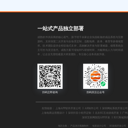
一站式产品独立部署
成熟软件供应商的核心底气，源于经千余家企业实战检验的成品系统与完整
源码，支持深度二次开发与全场景定制，适配电商、政务、教育等多领域需
求。技术团队提供全程驻场式支持，高效解决开发与部署难题，保障系统自
主可控与灵活迭代。成熟方案可缩短80%研发时间，大幅降低人力与时间成
本，让企业无需组建庞大研发团队，专注核心业务高效升级。
友情链接：
上海APP软件开发公司
AR制作公司
深圳网站系统开发公司
上海电商运营图设计
深圳抖音小程序定制
北京H5互动游戏开发
广州
深圳互联网医院APP开发
B2C商城系
地区合集：
产品演示视频制作
包装设计公司
H5游戏开发公司