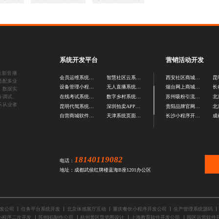
系统开发平台
营销活动开发
焦影音播
会员运维系统源码
智慧社区云系统开发
西安社区商城开发
适配多业
设备管理小程序开发
无人直播系统源码
烟台网上商城开发
、数据实
备调试、
在线考试系统开发
数字乡村系统开发
苏州吸粉引流活动开发
乐从业者
昆明代驾系统开发公司
深圳拍卖APP开发公司
贵阳品牌官网开发
北
自营商城软件开发
天津系统页面设计
长沙小程序开发制作
18140119082
电话：
地址：成都武侯红牌楼蓝海B座1201办公区
开发公司
任务平台系统开发
北京体感展厅互动
重庆餐饮小程序开发公司
生产管理系统源码
小程序二次开发
苏州H5制作公司
杭州景区导览图设计
上海教育软件开发公司
园区运营软件