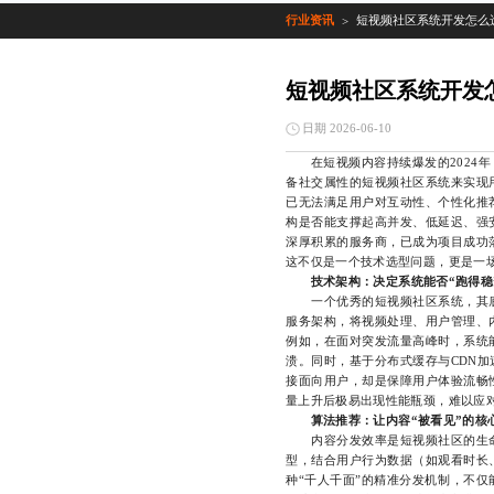
行业资讯
短视频社区系统开发怎么
>
短视频社区系统开发
日期 2026-06-10
在短视频内容持续爆发的2024年
备社交属性的短视频社区系统来实现
已无法满足用户对互动性、个性化推
构是否能支撑起高并发、低延迟、强
深厚积累的服务商，已成为项目成功
这不仅是一个技术选型问题，更是一
技术架构：决定系统能否“跑得稳
一个优秀的短视频社区系统，其底
服务架构，将视频处理、用户管理、
例如，在面对突发流量高峰时，系统
溃。同时，基于分布式缓存与CDN
接面向用户，却是保障用户体验流畅
量上升后极易出现性能瓶颈，难以应
算法推荐：让内容“被看见”的核
内容分发效率是短视频社区的生命
型，结合用户行为数据（如观看时长
种“千人千面”的精准分发机制，不