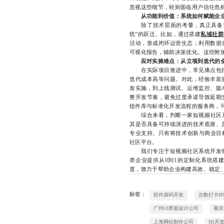
忽视这些细节，轻则面临用户信任危
从功能到价值：系统如何赋能企
除了技术层面的考量，真正具备竞争
统”的跃迁。比如，通过搭建
私域社群
活动，形成闭环运营生态；利用数据
可视化报告，辅助决策优化。这些附
应对实操难点：从立项到迭代的
在实际项目推进中，常见痛点包括
迭代成本高等问题。对此，经验丰富
发实施，到上线测试、运维监控、版
整开发节奏，避免过度承诺导致延期
组件库与标准化开发流程的服务商，
综合来看，判断一家短视频社区系统
其是否具备可持续演进的技术底座、
专业支持。只有将技术创新与商业目标
社区平台。
我们专注于短视频社区系统开发领
类企业提供从0到1的定制化系统搭
度，致力于帮助企业构建高效、稳定、可
标签：
软件源码开发
步数打卡H
广州UI界面设计公司
重庆
上海网站制作公司
H5开