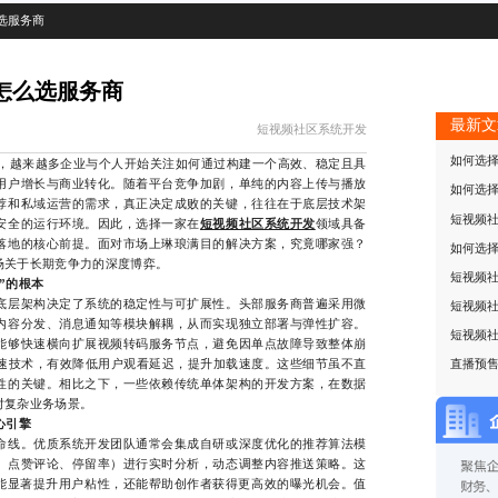
选服务商
怎么选服务商
最新文
短视频社区系统开发
如何选
，越来越多企业与个人开始关注如何通过构建一个高效、稳定且具
用户增长与商业转化。随着平台竞争加剧，单纯的内容上传与播放
如何选
荐和私域运营的需求，真正决定成败的关键，往往在于底层技术架
短视频
安全的运行环境。因此，选择一家在
短视频社区系统开发
领域具备
落地的核心前提。面对市场上琳琅满目的解决方案，究竟哪家强？
如何选
场关于长期竞争力的深度博弈。
短视频
”的根本
层架构决定了系统的稳定性与可扩展性。头部服务商普遍采用微
短视频
内容分发、消息通知等模块解耦，从而实现独立部署与弹性扩容。
短视频
能够快速横向扩展视频转码服务节点，避免因单点故障导致整体崩
加速技术，有效降低用户观看延迟，提升加载速度。这些细节虽不直
直播预
性的关键。相比之下，一些依赖传统单体架构的开发方案，在数据
对复杂业务场景。
心引擎
线。优质系统开发团队通常会集成自研或深度优化的推荐算法模
、点赞评论、停留率）进行实时分析，动态调整内容推送策略。这
仅能显著提升用户粘性，还能帮助创作者获得更高效的曝光机会。值