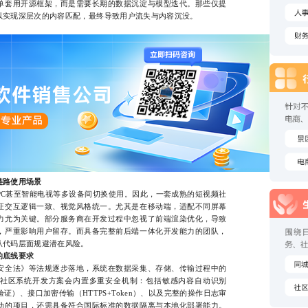
单套用开源框架，而是需要长期的数据沉淀与模型迭代。那些仅提
以实现深层次的内容匹配，最终导致用户流失与内容沉没。
链路使用场景
甚至智能电视等多设备间切换使用。因此，一套成熟的短视频社
证交互逻辑一致、视觉风格统一。尤其是在移动端，适配不同屏幕
力尤为关键。部分服务商在开发过程中忽视了前端渲染优化，导致
，严重影响用户留存。而具备完整前后端一体化开发能力的团队，
从代码层面规避潜在风险。
的底线要求
全法》等法规逐步落地，系统在数据采集、存储、传输过程中的
社区系统开发方案会内置多重安全机制：包括敏感内容自动识别
证）、接口加密传输（HTTPS+Token）、以及完整的操作日志审
动的项目，还需具备符合国际标准的数据隔离与本地化部署能力。