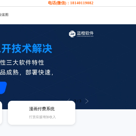
电话(微信)：
18140119082
业蓝图
3
/
3
漫画付费系统
打赏应援增加收入