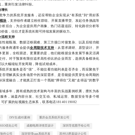
机，重则引发法律纠纷。
业增长
力的系统开发服务，还应帮助企业实现从“有系统”到“用好系
模块
，支持创作者建立粉丝群组、开展直播带货、发起任务挑战等
分析后台，为企业提供用户画像、热门话题追踪、转化路径分析等
加价值，往往才是系统长期可持续发展的驱动力。
全流程支持
性能瓶颈、数据迁移困难、第三方接口对接复杂、以及后续功能
的服务商通常会提供
全周期技术支持
：从需求调研、原型设计、开
本更新，全程跟进。更重要的是，他们能根据业务发展节奏灵活调
交付。对于预算有限但追求高性价比的企业而言，选择具备模块化
可以大幅缩短开发周期，降低试错成本。
开发服务是否“强”，不能仅看功能列表是否齐全，而应聚焦于
是否理解真实业务场景中的深层需求、是否能提供贯穿生命周期的
深度融合，才能真正打造一个既能“撑得住”又能“走得远”的数字
域多年，拥有成熟的技术架构与丰富的实战案例积累，擅长为各
建服务，涵盖内容分发、社交互动、私域运营、数据安全等多个维
扩展的短视频生态体系，联系电话18140119082
5
DIY生成H5案例
重庆会员系统开发公司
SEO优化公司
成都电商详情页设计
深圳导览图手绘公司
发制作公司
深圳管理saas系统开发
苏州UI界面设计公司