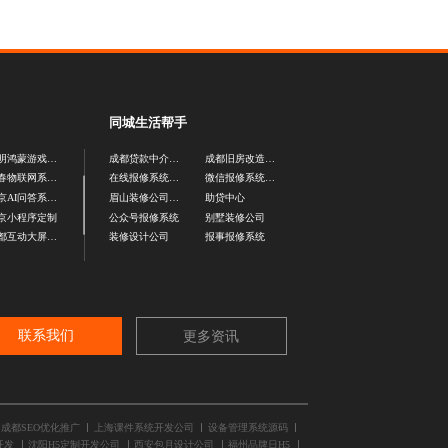
同城生活帮手
昆明鸿蒙游戏开发
成都贷款中介平台
成都旧房改造公司
长春物联网系统开发
在线报修系统定制
微信报修系统定制
北京AI问答系统开发
眉山装修公司口碑
助贷中心
京小程序定制
公众号报修系统
别墅装修公司
成都互动大屏开发
装修设计公司
报事报修系统
联系我们
更多资讯
成都SEO优化推广
上海课件系统开发公司
设备管理系统源码
开发
沈阳H5定制开发公司
西安包月设计公司
福州品牌日H5