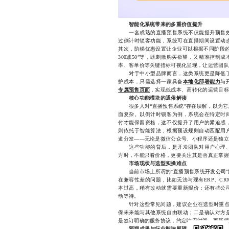
智能化系统带来的多重价值提升
一套成熟的直播预售系统不仅能提升预售效
过倒计时锁客功能，系统可在直播期间设置动
其次，阶梯优惠设置让企业可以根据不同阶段的销
300减50”等，既刺激购买欲望，又精准控
率、客单价等关键指标可视化呈现，让运营团队
对于中小型品牌而言，这类系统更是降低了
护成本，只需选择一家具备
本地化部署能力
与
专属预售页面
，实现低成本、高转化的运营目标
核心功能模块的通俗解读
很多人对“直播预售系统”存在误解，以为它
面复杂。以倒计时锁客为例，系统会在特定时
付才能保留资格，这不仅提升了用户的紧迫感
则依托于智能算法，根据预设规则自动匹配用
道分发——无论是微信公众号、小程序还是独立
这些功能的背后，是开发团队对用户心理、
方时，不能只看价格，更要关注其是否真正掌握
市场现状与选型实操难点
当前市场上所谓的“直播预售系统开发公司”
在兼容性差的问题，比如无法与现有ERP、C
本过高，稍有改动就需要重新报价；还有些公
动等待。
针对这些常见问题，建议企业在选型时重点关
保未来能与其他系统自由联动；二是确认对方
是签订明确的服务协议，约定响应时间、更新频
预期成果与行业影响展望