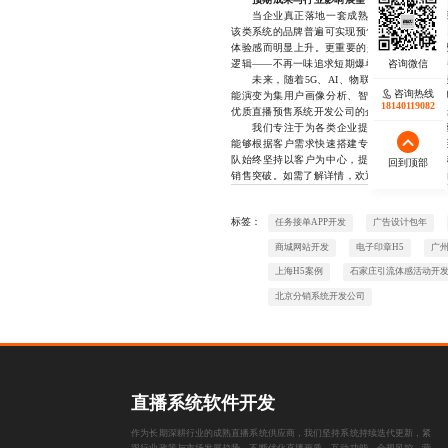
当企业真正落地一套成熟的直播预售系统后
该类系统的品牌普遍可实现预售转化率提升30
体验感而明显上升。更重要的是，这种“即时消
逻辑——不再一味追求短期爆单，而是转向可持
未来，随着5G、AI、物联网等技术的进一
咨询热线
能演变为集用户画像分析、智能推荐、供应链
18140119082
优质直播预售系统开发公司的企业，将在新一轮
我们专注于为各类企业提供稳定高效的直播
能够根据客户需求快速搭建专属系统，支持灵
队始终坚持以客户为中心，提供全流程技术支
回到顶部
销售突破。如需了解详情，欢迎直接联系我们的技术顾
标签：
任务接单APP开发
广告设计包年
商城网站开发
电子印章H5
广州
上海H5案例
石家庄引流体感活动开
北京分销系统开发公司
直播系统软件开发
作为长期深耕行业的成熟直播系统供应商，我们坚持系统持续迭代更新，紧