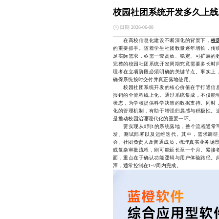
校园社团系统开发多久上线
日期 2026-06-08
在高校信息化建设不断深化的背景下，
校
的重要抓手。随着学生社团数量逐年增长，传
足实际需求，亟需一套高效、稳定、可扩展的
完整的校园社团系统开发周期究竟需要多长时
理者在立项阶段必须明确的关键节点。事实上
确保系统按时交付并真正落地使用。
校园社团系统开发的核心价值在于打通信息
报销的全流程线上化。通过系统集成，不仅能
状态，为学校提供科学决策的数据支持。同时
化的管理机制，有助于增强归属感与积极性。
是推动校园治理现代化的重要一环。
要实现从0到1的系统落地，整个流程通常可
发、测试部署以及运维迭代。其中，需求调研
会、社团负责人及普通成员，梳理真实业务场景
或复杂审批流程，则可能延长至一个月。紧接
面，重点在于确认功能逻辑与用户体验路径。
潭，通常控制在1~2周内完成。