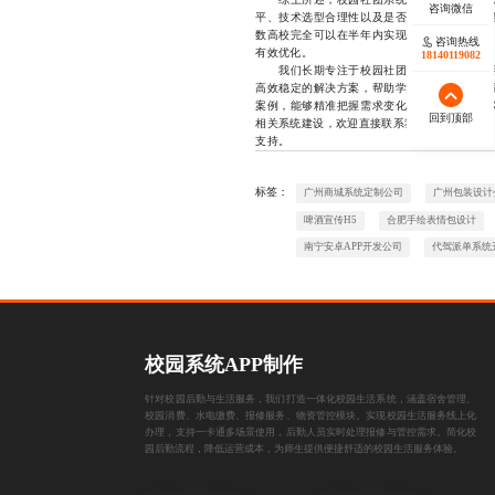
平、技术选型合理性以及是否采用科学的项目
数高校完全可以在半年内实现系统的全面落地
咨询热线
有效优化。
18140119082
我们长期专注于校园社团系统开发领域，拥
高效稳定的解决方案，帮助学校在合理周期内
案例，能够精准把握需求变化，灵活应对各类
回到顶部
相关系统建设，欢迎直接联系我们的开发团队，联系
支持。
标签：
广州商城系统定制公司
广州包装设计
啤酒宣传H5
合肥手绘表情包设计
南宁安卓APP开发公司
代驾派单系统
校园系统APP制作
针对校园后勤与生活服务，我们打造一体化校园生活系统，涵盖宿舍管理、
校园消费、水电缴费、报修服务、物资管控模块。实现校园生活服务线上化
办理，支持一卡通多场景使用，后勤人员实时处理报修与管控需求。简化校
园后勤流程，降低运营成本，为师生提供便捷舒适的校园生活服务体验。