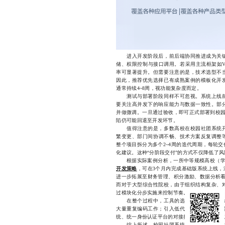
进入开发阶段后，前后端协同推进成为关键
储、权限控制与接口调用。若采用主流框架如Vue 
率可显著提升。但需要注意的是，技术选型不
因此，推荐优先选择已有成熟案例的模板化开
通常持续4~8周，视功能复杂度而定。
测试与部署阶段同样不可忽视。系统上线前
要关注高并发下的响应能力与数据一致性。部
并做微调。一旦通过验收，即可正式部署到校园
陷仍可能回退至开发环节。
值得注意的是，多数高校在校园社团系统开
繁变更、部门间协调不畅、技术方案反复调整
整个项目拆分为多个2~4周的迭代周期，每轮
化建议。这种“分阶段交付”的方式不仅降低了
根据实际案例分析，一所中等规模高校（学生社
开发策略
，可在3个月内完成基础版系统上线，
进一步拓展至财务管理、积分激励、数据分析看
而对于大型综合性院校，由于组织结构复杂、对
过模块化分步实施来控制节奏。
在整个过程中，工具的选择也直接影响开发
大量重复编码工作；引入低代码平台则能加快
统、统一身份认证平台的对接接口，也能大幅减
综上所述，校园社团系统开发并非一蹴而就