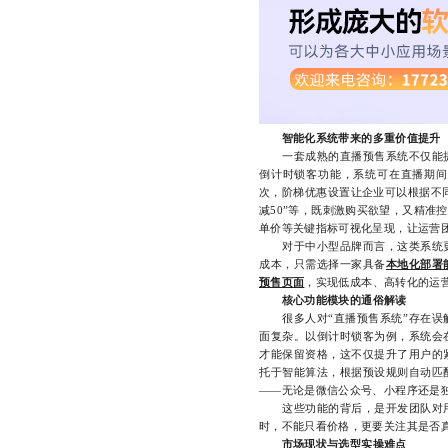
智能化系统带来的多重价值提升
一套成熟的直播预售系统不仅能提
倒计时锁客功能，系统可在直播期间
次，阶梯优惠设置让企业可以根据不同阶
减50”等，既刺激购买欲望，又精准
单价等关键指标可视化呈现，让运营
对于中小型品牌而言，这类系统更
成本，只需选择一家具备
本地化部署
预售页面
，实现低成本、高转化的运
核心功能模块的通俗解读
很多人对“直播预售系统”存在误解
面复杂。以倒计时锁客为例，系统会
才能保留资格，这不仅提升了用户的
托于智能算法，根据预设规则自动匹
——无论是微信公众号、小程序还是
这些功能的背后，是开发团队对用
时，不能只看价格，更要关注其是否
市场现状与选型实操难点