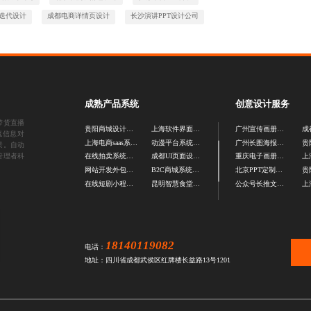
P迭代设计
成都电商详情页设计
长沙演讲PPT设计公司
成熟产品系统
创意设计服务
带货直播
贵阳商城设计公司
上海软件界面设计公司
广州宣传画册设计公司
流信息对
上海电商saas系统开发
动漫平台系统开发
广州长图海报设计
景。自动
管理者科
在线拍卖系统开发
成都UI页面设计公司
重庆电子画册制作
网站开发外包公司
B2C商城系统源码
北京PPT定制设计公司
在线短剧小程序开发
昆明智慧食堂系统开发
公众号长推文设计公司
18140119082
电话：
地址：四川省成都武侯区红牌楼长益路13号1201