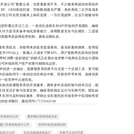
发公司”数量众多，但质量参差不齐。不少服务商提供的系统存
RP、CRM系统对接，导致数据孤岛严重；有的系统二次开发成本
有些公司在售后服务上响应迟缓，一旦出现故障，企业只能被动等
时重点关注三点：一是优先选择支持API开放的开发团队，确保
认对方是否具备本地化部署能力，保障数据安全与合规性；三是签
更新频率及故障处理机制，避免后期扯皮。
售系统后，所能带来的改变是显著的。据实际案例测算，使用该
升30%以上，客服人力成本下降40%，用户复购率也因良好的体
即时消费+提前锁定”的模式正在逐步改变整个电商生态的运行逻辑
向可持续的用户资产积累与精细化运营。
术的进一步融合，直播预售系统将不仅仅是一个交易工具，更可能
供应链协同于一体的综合性商业中枢。而那些早早布局、选择优质
新一轮竞争中占据先机。
效的直播预售系统开发服务，拥有多年实战经验与技术沉淀，能
支持灵活扩展与深度定制，确保系统稳定运行与长期可用。团队始
术支持与及时响应服务，帮助企业在激烈的市场竞争中实现销售突
术顾问，微信同号17723342546
5开发制作公司
重庆网站管理系统开发
厦门IP表情包设计公司
苏州H5创意游戏定制
站设计公司
北京动漫表情包设计
任务平台APP开发