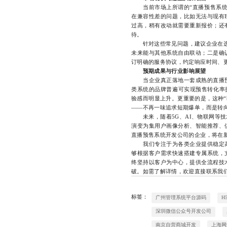
当前市场上所谓的“直播预售系统开
在兼容性差的问题，比如无法与现有E
过高，稍有改动就需要重新报价；还
待。
针对这些常见问题，建议企业在选型
未来能与其他系统自由联动；二是确
订明确的服务协议，约定响应时间、
预期成果与行业影响展望
当企业真正落地一套成熟的直播预
类系统的品牌普遍可实现预售转化率提
验感而明显上升。更重要的是，这种“
——不再一味追求短期爆单，而是转
未来，随着5G、AI、物联网等技
演变为集用户画像分析、智能推荐、
直播预售系统开发公司的企业，将在
我们专注于为各类企业提供稳定高
够根据客户需求快速搭建专属系统，
终坚持以客户为中心，提供全流程技
破。如需了解详情，欢迎直接联系我们的技
标签：
广州管理系统平台源码
H
深圳微信公众号开发公司
南京自营商城开发
上海网