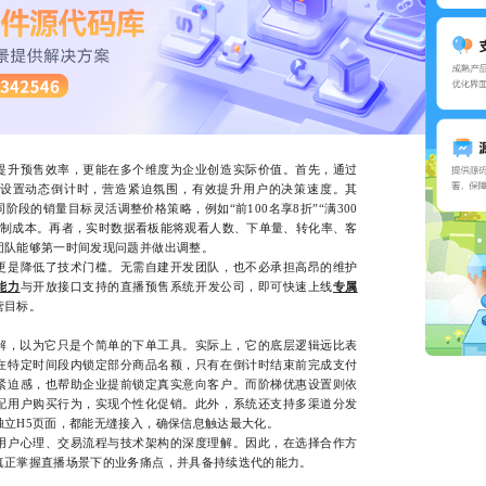
升预售效率，更能在多个维度为企业创造实际价值。首先，通过
设置动态倒计时，营造紧迫氛围，有效提升用户的决策速度。其
段的销量目标灵活调整价格策略，例如“前100名享8折”“满300
控制成本。再者，实时数据看板能将观看人数、下单量、转化率、客
团队能够第一时间发现问题并做出调整。
是降低了技术门槛。无需自建开发团队，也不必承担高昂的维护
能力
与开放接口支持的直播预售系统开发公司，即可快速上线
专属
营目标。
，以为它只是个简单的下单工具。实际上，它的底层逻辑远比表
在特定时间段内锁定部分商品名额，只有在倒计时结束前完成支付
紧迫感，也帮助企业提前锁定真实意向客户。而阶梯优惠设置则依
配用户购买行为，实现个性化促销。此外，系统还支持多渠道分发
独立H5页面，都能无缝接入，确保信息触达最大化。
户心理、交易流程与技术架构的深度理解。因此，在选择合作方
真正掌握直播场景下的业务痛点，并具备持续迭代的能力。