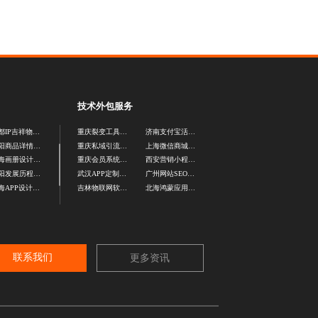
技术外包服务
成都IP吉祥物设计公司
重庆裂变工具开发公司
济南支付宝活动开发
贵阳商品详情页设计公司
重庆私域引流活动开发
上海微信商城定制
上海画册设计公司
重庆会员系统开发公司
西安营销小程序开发
贵阳发展历程长图设计
武汉APP定制公司
广州网站SEO外包公司
上海APP设计公司
吉林物联网软件开发
北海鸿蒙应用改造
联系我们
更多资讯