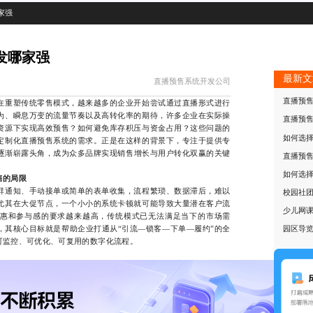
家强
发哪家强
最新文
直播预售系统开发公司
直播预
重塑传统零售模式，越来越多的企业开始尝试通过直播形式进行
为、瞬息万变的流量节奏以及高转化率的期待，许多企业在实际操
直播预
资源下实现高效预售？如何避免库存积压与资金占用？这些问题的
如何选
定制化直播预售系统的需求。正是在这样的背景下，专注于提供专
逐渐崭露头角，成为众多品牌实现销售增长与用户转化双赢的关键
直播预
如何选
售的局限
通知、手动接单或简单的表单收集，流程繁琐、数据滞后，难以
校园社
尤其在大促节点，一个小小的系统卡顿就可能导致大量潜在客户流
少儿网
惠和参与感的要求越来越高，传统模式已无法满足当下的市场需
，其核心目标就是帮助企业打通从“引流—锁客—下单—履约”的全
园区导
可监控、可优化、可复用的数字化流程。