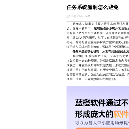
任务系统漏洞怎么避免
日期 2026-05-31
近年来，随着短视频内容生态的迅猛发展，
切。在这一背景下，
短视频任务系统开发
逐渐
论是为了激发用户主动创作，还是降低内容制作
容—激励”之间的闭环。然而，在实际落地过程
亮点，始终是企业在选择解决方案时最关心的
统的运作逻辑与商业价值，帮助用户全面理解其
任务系统的核心机制：从发布到激励的全流
短视频任务系统本质上是一个基于行为激励
（如拍摄一条15秒视频、带指定话题发布内容
成状态，并在确认后即时发放奖励，形成完整
提升了用户的参与意愿。对于企业而言，这意
合需要高频更新、强互动性的营销活动场景。
理的工作量，让运营效率实现质的飞跃。