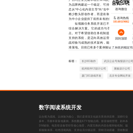
为品牌构建起一个稳定、可持续的内容生产池
态从“中心化内容主导”向“去中心化用户共创
赖少数头部创作者，而是依靠庞大的分布式生
咨询热线
为中小企业提供了前所未有的传播机会。
18140119082
短视频任务系统开发已不再是简单的技术实
综合解决方案。它的成功与否，取决于是否能
点。对于希望借助任务机制提升内容产能的企
支持的系统，是迈向高效运营的第一步。我们
回到顶部
战经验与成熟的技术架构，能够为企业提供从
准落地。目前已有多个案例验证了系统的稳定性与可
标签：
长沙H5制作
武汉公众号海报设计公
杭州软件UI设计公司
展板设计公司
厦门H5游戏开发
北京专业网站开发
数字阅读系统开发
以合规为底线、以体验为核心，我们是资深文化娱乐系统供应商，深耕行业
多年，手握丰富落地案例。系统覆盖KTV智能点唱、影音场馆管理、剧本杀
DM辅助、电竞馆设备管控等核心场景，内置完善的内容合规审核机制、版
权核验体系，杜绝违规风险。支持会员分级运营、营销活动搭建、营收数据