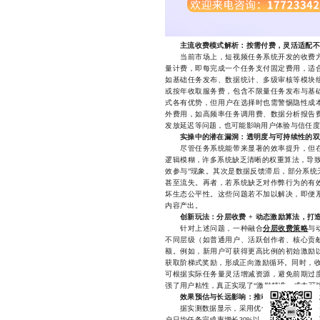
主流收费模式解析：按需付费，灵活适配不
当前市场上，短视频任务系统开发的收费方
量计费，即每完成一个任务支付固定费用，适
如基础任务发布、数据统计、多级审核等模块
或按年收取服务费，包含不限量任务发布与基
式各有优势，但用户在选择时也需警惕隐性成
外费用，如高频率任务调用费、数据分析报告
发放延迟等问题，也可能影响用户体验与信任度
实操中的潜在漏洞：透明度与可持续性的双
尽管任务系统能带来显著的效率提升，但在
逻辑模糊，许多系统缺乏清晰的权重算法，导致
效参与”现象。其次是数据反馈滞后，部分系统
甚至流失。再者，若系统缺乏对作弊行为的有
坏生态公平性。这些问题若不加以解决，即便
内容产出。
创新玩法：分层收费 + 动态激励算法，打
针对上述问题，一种融合
分层收费策略
与
不同层级（如普通用户、活跃创作者、核心贡
额。例如，新用户可获得更高比例的初始激励
获取阶梯式奖励，形成正向激励循环。同时，收
可根据实际任务量灵活增减资源，避免前期过
强了用户粘性，真正实现了“激励精准、成本可
效果预估与长远影响：推动去中心化内容生
据实测数据显示，采用优化后的短视频任务系
户日均任务完成率增长30%以上。更重要的是